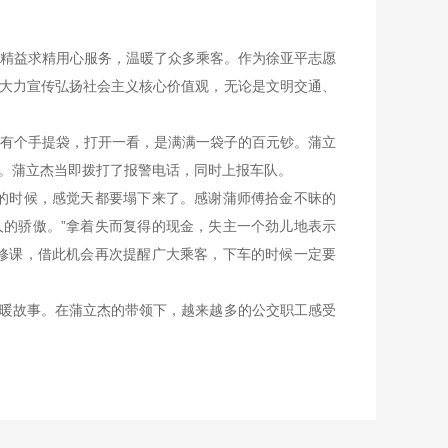
精益求精用心服务，温暖了众多乘客。作为徐亚平志愿
大力宣传弘扬社会主义核心价值观，无论是文明交通、
室后有个手提袋，打开一看，是满满一袋子的百元钞。蒲立
元。蒲立杰当即拨打了报警电话，同时上报车队。
的时候，感觉天都要塌下来了。感谢蒲师傅拾金不昧的
的骄傲。”拿着失而复得的现金，失主一个劲儿地表示
修课，借此机会再次提醒广大乘客，下车的时候一定要
暖故事。在蒲立杰的带领下，越来越多的公交职工感受