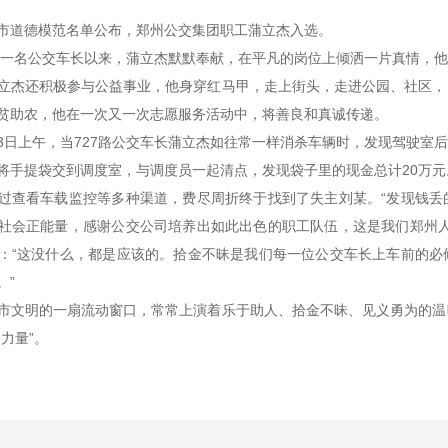
市道德模范名单公布，郑州公交集团职工蒲立杰入选。
一名公交车长以来，蒲立杰默默奉献，在平凡的岗位上倾洒一片真情，他
立杰还积极参与公益事业，他身穿红马甲，走上街头，走进公园、社区，
贫助农，他在一次又一次志愿服务活动中，将善良和真诚传递。
13日上午，当727路公交车长蒲立杰如往常一样消杀车辆时，发现驾驶
将手提袋交到调度室，与调度员一起清点，发现袋子里的现金总计20万
查看车载监控等多种渠道，费尽周折终于找到了失主刘某。“发现钱丢
社会正能量，感谢公交公司培养出如此出色的职工队伍，这是我们郑州人
：“这没什么，都是应该的。拾金不昧是我们每一位公交车长上车前的必
。”
文明的一扇流动窗口，常常上演着乐于助人、拾金不昧、见义勇为的温
力量”。