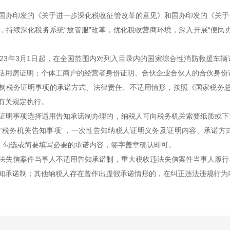
国办印发的《关于进一步深化税收征管改革的意见》和国办印发的《关于
，持续深化税务系统“放管服”改革，优化税收营商环境，深入开展“便民
3年3月1日起，在全国范围内对列入目录内的国家综合性消防救援车辆
活用房证明；个体工商户的经营者身份证明、合伙企业合伙人的合伙身份
税务证明事项的承诺方式、法律责任、不适用情形，按照《国家税务总
有关规定执行。
明事项选择适用告知承诺制办理的，纳税人可向税务机关索要纸质或下
“税务机关告知事项”，一次性告知纳税人证明义务及证明内容、承诺方
中，勾选或简要填写必要的承诺内容，签字盖章确认即可。
失信案件当事人不适用告知承诺制，重大税收违法失信案件当事人履行
知承诺制；其他纳税人存在曾作出虚假承诺情形的，在纠正违法违规行为